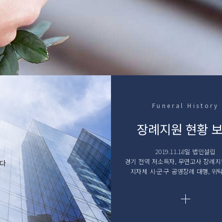
Funeral History
장례지원 현황 
2019.11.18일 법인설립
경기 전역 저소득자, 무연고사 장례지
니다
지자체 시·군·구 공영장례 대행, 