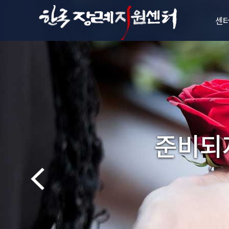
센
센
인
비전과
설립
준비되지
조
오시