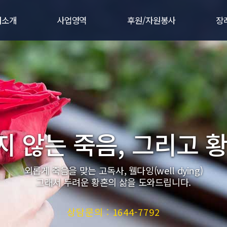
터소개
사업영역
후원/자원봉사
장
터소개
주요사업
후원/자원봉사
법
사말
웰다잉 사업
후원하시는 분
서
연혁
장례지원 사업
자원봉사활동
질
 핵심가치
사후처리 사업
협약.제휴사
장례
인허가
 않는 죽음, 그리고 
직도
는 길
외롭게 죽음을 맞는 고독사, 웰다잉(well dying)
그래서 두려운 황혼의 삶을 도와드립니다.
상담문의 : 1644-7792