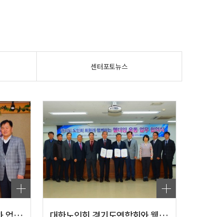
센터포토뉴스
안산시 세화병원장례식장과 업무협약
대한노인회 경기도연합회와 웰다잉 운동과 무연…