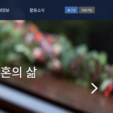
례정보
활동소식
로그인
회원가입
률정책
공지사항
류양식
장례소식
의응답
활동소식
지원 절차
영상자료실
언론보도
황혼의 삶
일정안내