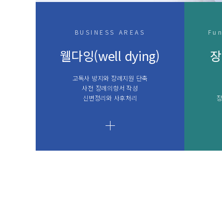
BUSINESS AREAS
Fun
웰다잉(well dying)
장
고독사 방지와 장례지원 단축
사전 장례의향서 작성
신변정리와 사후처리
장