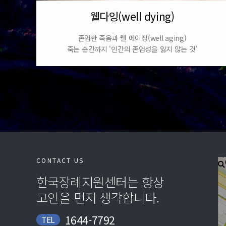
웰다잉(well dying)
존엄한 죽음과 웰 에이징(well aging)
죽는 순간까지 '인간의 존엄성을 잃지 않는 것'
CONTACT US
한국장례지원센터는 항상
고인을 먼저 생각합니다.
1644-7792
TEL