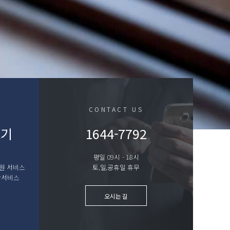
CONTACT US
보기
1644-7792
평일 09시 - 18시
원 서비스
토,일,공휴일 휴무
위탁서비스
오시는 길