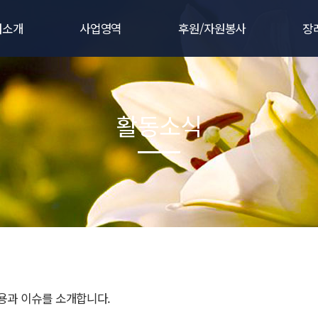
터소개
사업영역
후원/자원봉사
장
터소개
주요사업
후원/자원봉사
법
사말
웰다잉 사업
후원하시는 분
서
활동소식
연혁
장례지원 사업
자원봉사활동
질
 핵심가치
사후처리 사업
협약.제휴사
장례
인허가
직도
는 길
용과 이슈를 소개합니다.