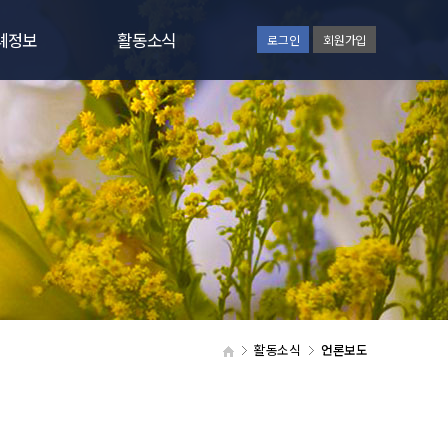
례정보
활동소식
로그인
회원가입
률정책
공지사항
류양식
장례소식
의응답
활동소식
지원 절차
영상자료실
언론보도
일정안내
활동소식
언론보도