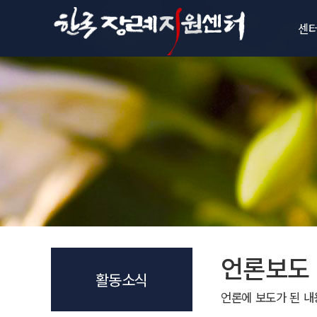
센
센
인
비전과
설립
조
오시
언론보도
활동소식
언론에 보도가 된 내