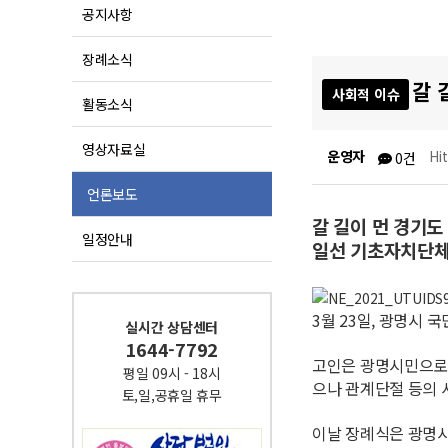
공지사항
장례소식
갈 
사회적 이슈
활동소식
영상자료실
운영자
Hi
0건
언론보도
갈 길이 먼 경기
일정안내
일선 기초자치단체
3월 23일, 광명시
실시간 상담센터
1644-7792
고인은 광명시민으로 
평일 09시 - 18시
으나 관계단절 등의 
토,일,공휴일 휴무
이날 장례식은 광명시