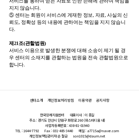
서비스를 통하여 얻는 자료로 인한 손해에 관하여 책임을
지지 않습니다.
⑤ 센터는 회원이 서비스에 게재한 정보, 자료, 사실의 신
뢰도, 정확성 등의 내용에 관하여는 책임을 지지 않습니
다.
제21조(관할법원)
서비스 이용으로 발생한 분쟁에 대해 소송이 제기 될 경
우 센터의 소재지를 관할하는 법원을 전속 관할법원으로
합니다.
센터소개
개인정보처리방침
이용약관
공지사항
한국장례지원센터
대표이사 : 이 종길
주소 : 경기도 안산시 단원구 화랑로 260 (와스타디움 내)
사업자등록번호 : 438-81-01940
TEL : 1644-7792
Fax : 031-485-3440
메일 : a7715a@naver.com
개인정보책임관리자:손 철균
son1015@daum.net