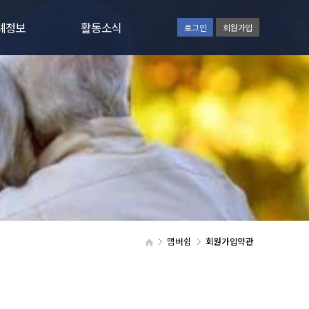
례정보
활동소식
로그인
회원가입
률정책
공지사항
류양식
장례소식
의응답
활동소식
지원 절차
영상자료실
언론보도
일정안내
맴버쉽
회원가입약관