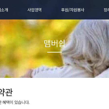
터소개
사업영역
후원/자원봉사
장
터소개
주요사업
후원/자원봉사
법
사말
웰다잉 사업
후원하시는 분
서
맴버쉽
연혁
장례지원 사업
자원봉사활동
질
 핵심가치
사후처리 사업
협약.제휴사
장례
인허가
직도
는 길
약관
 혜택이 있습니다.